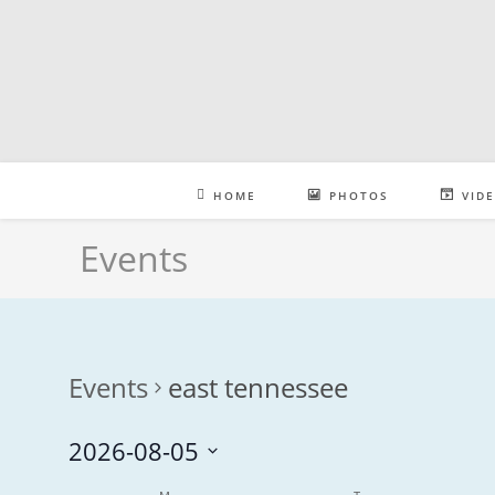
Skip
to
content
HOME
PHOTOS
VID
Events
Events
east tennessee
2026-08-05
S