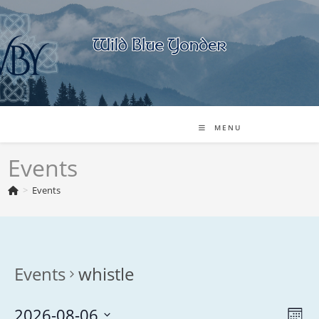
Skip
to
content
MENU
Events
>
Events
Events
whistle
2026-08-06
V
E