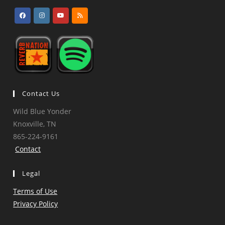
Opens
Opens
Opens
Opens
in
in
in
in
a
a
a
a
new
new
new
new
tab
tab
tab
tab
Contact Us
Wild Blue Yonder
Knoxville, TN
865-224-9161
Contact
Legal
Terms of Use
Privacy Policy