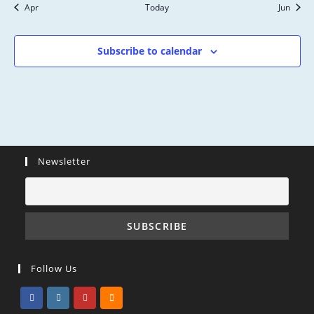
s
n
Apr
Today
Jun
,
,
,
,
,
,
,
Subscribe to calendar
Newsletter
Follow Us