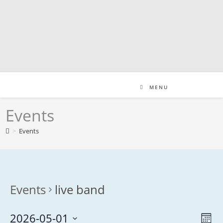
Skip
to
content
MENU
Events
>
Events
Events
live band
2026-05-01
V
E
M